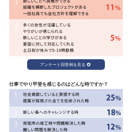
しい行動であるか、相手を配慮しているか、常に考えなさい
と。」
「自分がやりたいことにチャレンジできる環境、仲間を大切
にする社風だと思います。
これをしてみたい！チャレンジしてみたい！と思うことがあ
れば、上司に相談すると親身に話を聞いていただけます。
また、社長をはじめとして、仲間をとても大切にする方々ば
アンケート回答例を見る
かりなので、仲間との繋がりを大切に前向きに働くことがで
きます。」
「新人であっても自由闊達に意見を言える環境。
仕事ができる出来ない、知識がある無しではなく、やる気、
仕事でやり甲斐を感じるのはどんな時ですか？
努力していること、挑戦することを大事であるとした社風。
挑戦無ければ成長無し。 失敗を恐れずに果敢に挑むことを奨
励している。
少し勇気は必要であるが、新しいことへ挑戦がしやすい環境
である。」