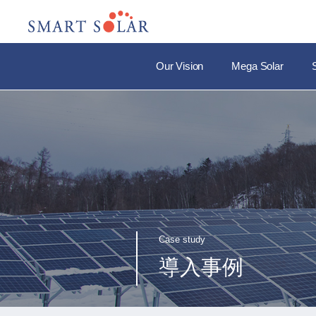
Our Vision
Mega Solar
Case study
導入事例