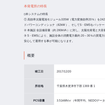
本発電所の特長
□本システムの特長
① 高効率太陽電池モジュール335W（電力変換効率20％）を2
ドパワーコンディショナ（82kW ）、そしてS・EMSをパッケ
② 本施設 全設備容量（約 280kVA ）に対し、太陽光発電
③ S・EMSにより、施設全体の消費電力量約 20～30％の
安心して運用する事が可能になります。
概要
竣工日
2017/12/20
所在地
千葉県木更津市下郡 1369 番 1
PCS容量
3.51kWh/㎡（年間平均、NEDOデー