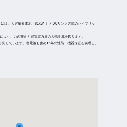
）には、大容量蓄電池（81kWh）とDCリンク方式のハイブリッ
。それにより、力の非化と買電電力量の大幅削減を図ります。
監視 しています。蓄電池も含め15年の性能・機器保証を実現し、