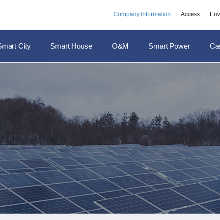
Company Information
Access
Env
Smart City
Smart House
O&M
Smart Power
Ca