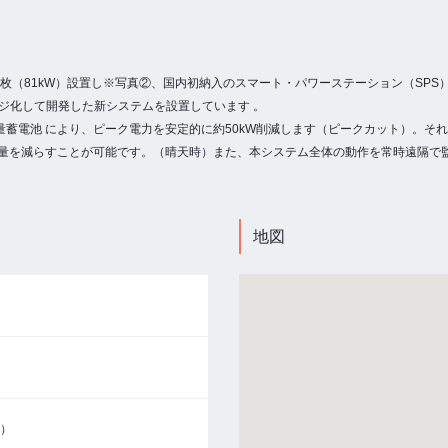
42枚（81kW）設置し※写真②、国内初納入のスマート・パワーステーション（SPS
ージ化して開発した新システムを設置しています 。
と大容量蓄電池 により、ピーク電力を安定的に約50kW削減します（ピークカット）
買電力量を減らすことが可能です。（晴天時）また、本システム全体の動作を常時遠隔で
地図
タ）