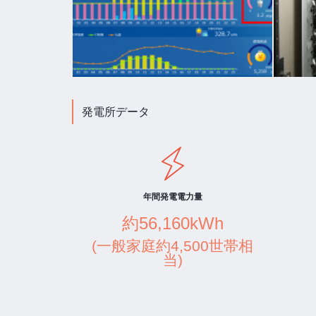
発電所データ
年間発電電力量
約56,160kWh
(一般家庭約4,500世帯相
当)