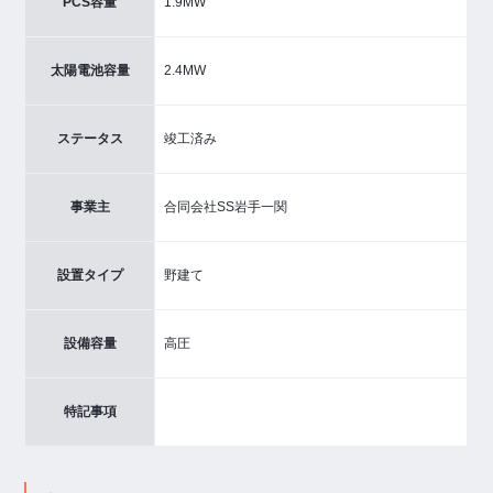
PCS容量
1.9MW
太陽電池容量
2.4MW
ステータス
竣工済み
事業主
合同会社SS岩手一関
設置タイプ
野建て
設備容量
高圧
特記事項