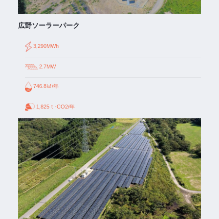
広野ソーラーパーク
3,290MWh
2.7MW
746.8㎘/年
1,825ｔ-CO2/年