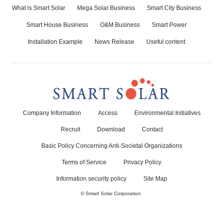
What is Smart Solar
Mega Solar Business
Smart City Business
Smart House Business
O&M Business
Smart Power
Installation Example
News Release
Useful content
Company Information
Access
Environmental Initiatives
Recruit
Download
Contact
Basic Policy Concerning Anti-Societal Organizations
Terms of Service
Privacy Policy
Information security policy
Site Map
© Smart Solar Corporation.