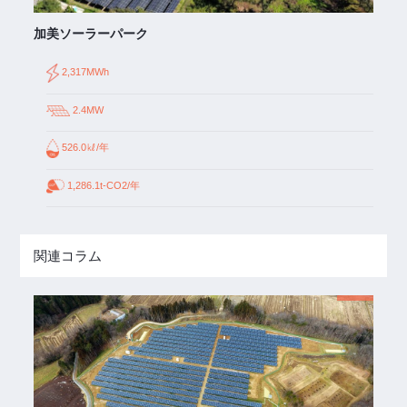
加美ソーラーパーク
2,317MWh
2.4MW
526.0㎘/年
1,286.1t-CO2/年
関連コラム