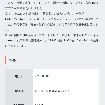
ことなく水量を確保しました。また、濁水が流出しないように2段階落とし
方式の水路 設計を行いました。
② システムロスを最小化し、発電電力の最大化の為に、分散型
PCS（49.5kW×40台）と昇圧トランスをアレイフィールドに分散設置しま
した。その事で影・方位・傾斜角のばらつきに伴うロスを最小化していま
す。
③ 自社開発の 3次元架台「スマートアレイ」 により、北下がりのアレイフ
ィールド に高効率太陽電池パネル275W・合計8,904枚（2.44MW）を最適
に設置しました。
概要
竣工日
2018/01/01
所在地
岩手県一関市花泉大又前32-1