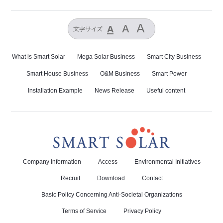
What is Smart Solar
Mega Solar Business
Smart City Business
Smart House Business
O&M Business
Smart Power
Installation Example
News Release
Useful content
Company Information
Access
Environmental Initiatives
Recruit
Download
Contact
Basic Policy Concerning Anti-Societal Organizations
Terms of Service
Privacy Policy