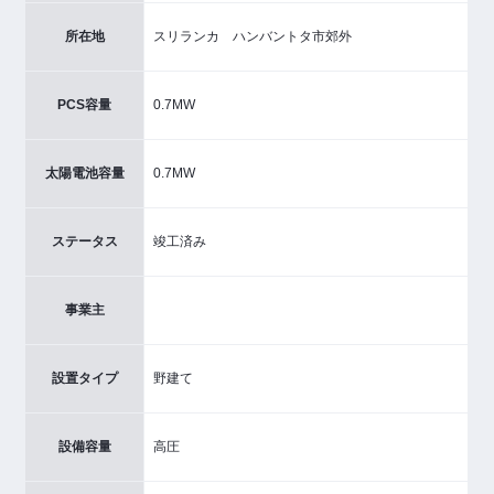
所在地
スリランカ ハンバントタ市郊外
PCS容量
0.7MW
太陽電池容量
0.7MW
ステータス
竣工済み
事業主
設置タイプ
野建て
設備容量
高圧