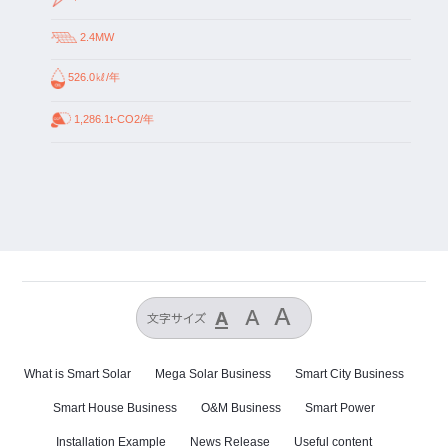
2.4MW
526.0㎘/年
1,286.1t-CO2/年
What is Smart Solar
Mega Solar Business
Smart City Business
Smart House Business
O&M Business
Smart Power
Installation Example
News Release
Useful content