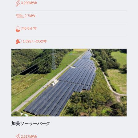
3,290MWh
2.7MW
746.8㎘/年
1,825ｔ-CO2/年
加美ソーラーパーク
2,317MWh