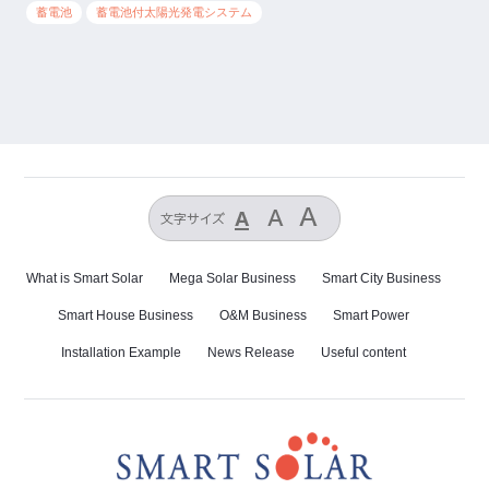
蓄電池
蓄電池付太陽光発電システム
What is Smart Solar
Mega Solar Business
Smart City Business
Smart House Business
O&M Business
Smart Power
Installation Example
News Release
Useful content