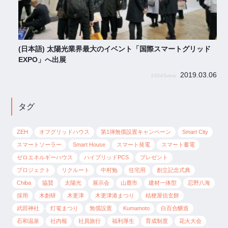
(日本語) 太陽光業界最大のイベント「国際スマートグリッド
EXPO」へ出展
2019.03.06
10043
タグ
ZEH
オフグリッドハウス
第1弾無償設置キャンペーン
Smart City
スマートソーラー
Smart House
スマート発電
スマート蓄電
ゼロエネルギーハウス
ハイブリッドPCS
プレゼント
プロジェクト
リクルート
中村勉
住宅用
創立記念式典
Chiba
協賛
太陽光
展示会
山鹿市
建材一体型
忍野八海
採用
木創研
木更津
木更津港まつり
桔梗屋信玄餅
武田神社
灯篭まつり
無償設置
Kumamoto
白百合醸造
石和温泉
社内報
社員旅行
福利厚生
育成制度
花火大会