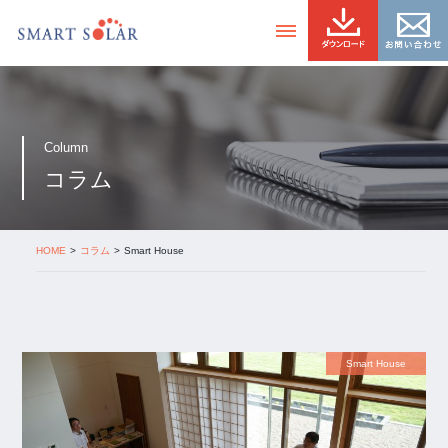
Column
コラム
HOME
コラム
Smart House
Smart House