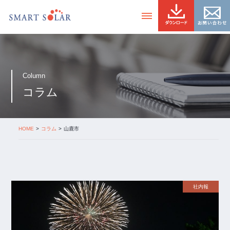
Column
コラム
HOME
コラム
山鹿市
社内報