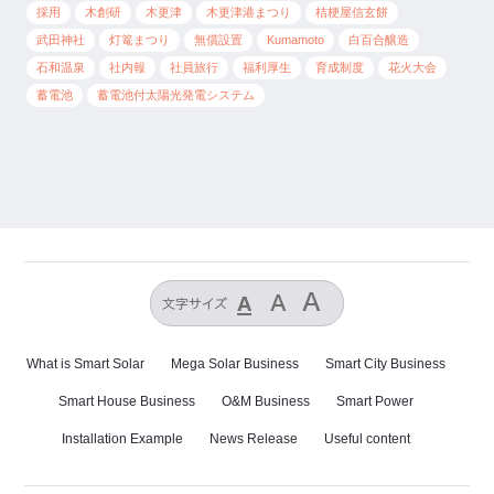
採用
木創研
木更津
木更津港まつり
桔梗屋信玄餅
武田神社
灯篭まつり
無償設置
Kumamoto
白百合醸造
石和温泉
社内報
社員旅行
福利厚生
育成制度
花火大会
蓄電池
蓄電池付太陽光発電システム
What is Smart Solar
Mega Solar Business
Smart City Business
Smart House Business
O&M Business
Smart Power
Installation Example
News Release
Useful content