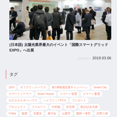
(日本語) 太陽光業界最大のイベント「国際スマートグリッド
EXPO」へ出展
2019.03.06
10046
タグ
ZEH
オフグリッドハウス
第1弾無償設置キャンペーン
Smart City
スマートソーラー
Smart House
スマート発電
スマート蓄電
ゼロエネルギーハウス
ハイブリッドPCS
プレゼント
プロジェクト
リクルート
中村勉
住宅用
創立記念式典
Chiba
協賛
太陽光
展示会
山鹿市
建材一体型
忍野八海