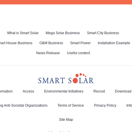
What is Smart Solar
Mega Solar Business
Smart City Business
art House Business
O&M Business
Smart Power
Installation Example
News Release
Useful content
rmation
Access
Environmental Initiatives
Recruit
Download
ng Anti-Societal Organizations
Terms of Service
Privacy Policy
Inf
Site Map