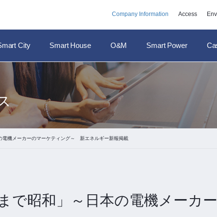
Company Information
Access
Env
Smart City
Smart House
O&M
Smart Power
Ca
ス
日本の電機メーカーのマーケティング～ 新エネルギー新報掲載
いつまで昭和」～日本の電機メーカ